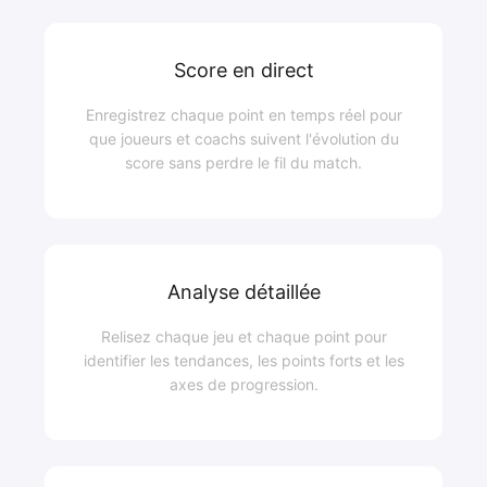
Score en direct
Enregistrez chaque point en temps réel pour
que joueurs et coachs suivent l'évolution du
score sans perdre le fil du match.
Analyse détaillée
Relisez chaque jeu et chaque point pour
identifier les tendances, les points forts et les
axes de progression.