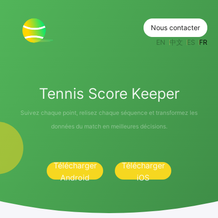
Nous contacter
EN
中文
ES
FR
Tennis Score Keeper
Suivez chaque point, relisez chaque séquence et transformez les
données du match en meilleures décisions.
Télécharger
Télécharger
Android
iOS